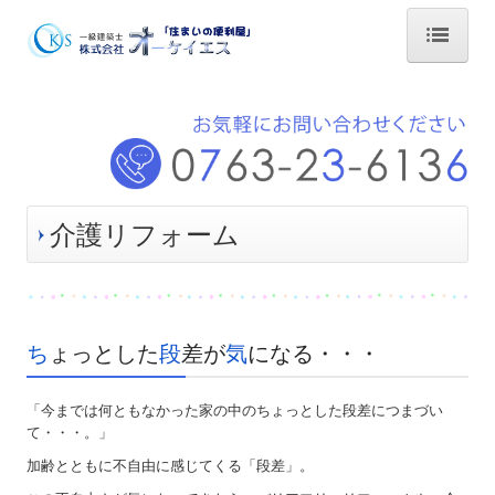
ホーム
住まいの「便利屋」
会社案内
交通案内
介護リフォーム
お問い合わせ
水まわりリフォーム
ち
ょっとした
段
差が
気
になる・・・
オール電化
IHクッキングヒーター
「今までは何ともなかった家の中のちょっとした段差につまづい
て・・・。」
エコキュート
加齢とともに不自由に感じてくる「段差」。
蓄熱式暖房機